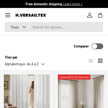
Free domestic shipping
Learn more >
ALLER AU CONTENU
Menu
H.VERSAILTEX
Se connec
Pani
Recherche
Type de produit
Tous
Comparer
Trier par
Liste
Grille
Alphabétique, de A à Z
Jusqu’à 50% de réduction