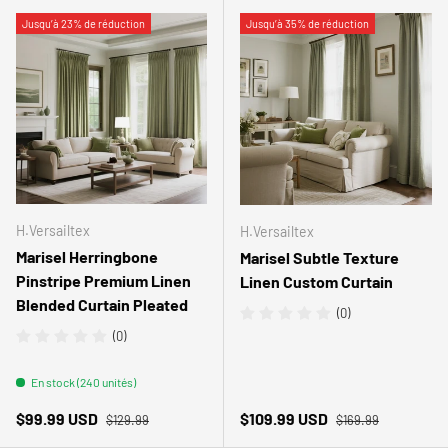
Jusqu’à 23% de réduction
Jusqu’à 35% de réduction
H.Versailtex
H.Versailtex
Marisel Herringbone
Marisel Subtle Texture
Pinstripe Premium Linen
Linen Custom Curtain
Blended Curtain Pleated
(0)
(0)
En stock (240 unités)
Prix habituel
Prix habituel
Prix soldé
Prix soldé
$99.99 USD
$109.99 USD
$129.99
$169.99