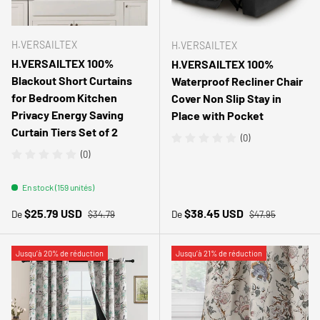
H.VERSAILTEX
H.VERSAILTEX
H.VERSAILTEX 100%
H.VERSAILTEX 100%
Blackout Short Curtains
Waterproof Recliner Chair
for Bedroom Kitchen
Cover Non Slip Stay in
Privacy Energy Saving
Place with Pocket
Curtain Tiers Set of 2
(0)
(0)
En stock (159 unités)
Prix habituel
Prix habituel
Prix soldé
Prix soldé
$25.79 USD
$38.45 USD
De
De
$34.79
$47.95
Jusqu’à 20% de réduction
Jusqu’à 21% de réduction