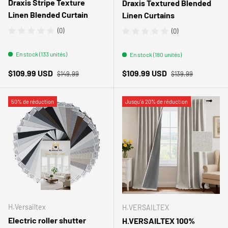
Draxis Stripe Texture
Draxis Textured Blended
Linen Blended Curtain
Linen Curtains
(0)
(0)
En stock (133 unités)
En stock (180 unités)
Prix habituel
Prix habituel
Prix soldé
Prix soldé
$109.99 USD
$109.99 USD
$149.99
$139.99
50% de réduction
Jusqu’à 20% de réduction
H.Versailtex
H.VERSAILTEX
Electric roller shutter
H.VERSAILTEX 100%