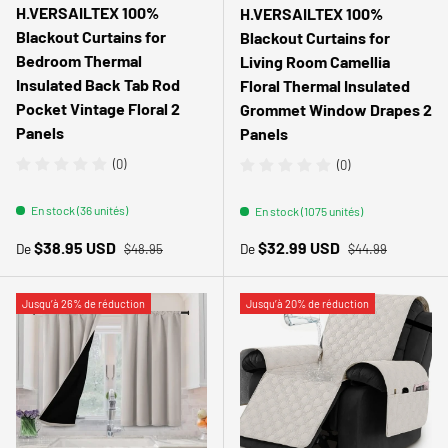
H.VERSAILTEX 100%
H.VERSAILTEX 100%
Blackout Curtains for
Blackout Curtains for
Bedroom Thermal
Living Room Camellia
Insulated Back Tab Rod
Floral Thermal Insulated
Pocket Vintage Floral 2
Grommet Window Drapes 2
Panels
Panels
(0)
(0)
En stock (36 unités)
En stock (1075 unités)
Prix habituel
Prix habituel
Prix soldé
Prix soldé
$38.95 USD
$32.99 USD
De
De
$48.95
$44.99
Jusqu’à 26% de réduction
Jusqu’à 20% de réduction