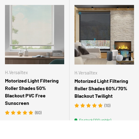
H.Versailtex
H.Versailtex
Motorized Light Filtering
Motorized Light Filtering
Roller Shades 50%
Roller Shades 60%/70%
Blackout PVC Free
Blackout Twilight
Sunscreen
(10)
(60)
En stock (100 unités)
En stock (140 unités)
Prix habituel
Prix habituel
$179.99 USD
$189.99 USD