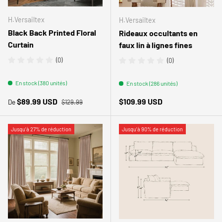
H.Versailtex
H.Versailtex
Black Back Printed Floral
Rideaux occultants en
Curtain
faux lin à lignes fines
(0)
(0)
En stock (380 unités)
En stock (286 unités)
Prix habituel
Prix soldé
Prix habituel
$89.99 USD
$109.99 USD
De
$129.99
Jusqu’à 27% de réduction
Jusqu’à 90% de réduction