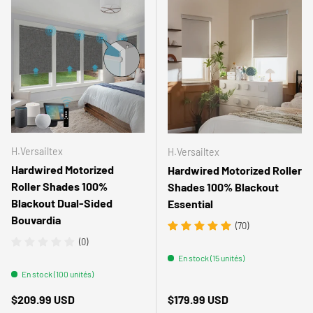
H.Versailtex
H.Versailtex
Hardwired Motorized
Hardwired Motorized Roller
Roller Shades 100%
Shades 100% Blackout
Blackout Dual-Sided
Essential
Bouvardia
(70)
(0)
En stock (15 unités)
En stock (100 unités)
Prix habituel
Prix habituel
$209.99 USD
$179.99 USD