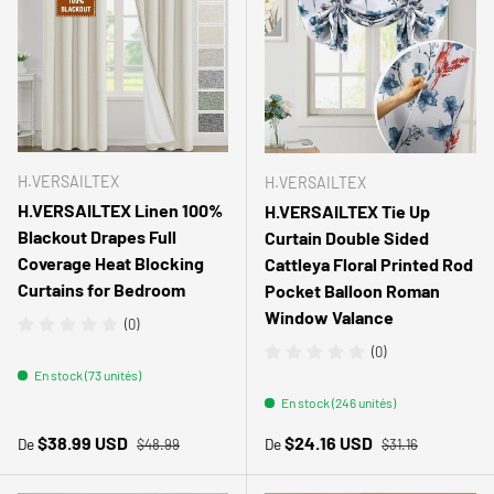
H.VERSAILTEX
H.VERSAILTEX
H.VERSAILTEX Linen 100%
H.VERSAILTEX Tie Up
Blackout Drapes Full
Curtain Double Sided
Coverage Heat Blocking
Cattleya Floral Printed Rod
Curtains for Bedroom
Pocket Balloon Roman
Window Valance
(0)
(0)
En stock (73 unités)
En stock (246 unités)
Prix habituel
Prix habituel
Prix soldé
Prix soldé
$38.99 USD
$24.16 USD
De
De
$48.99
$31.16