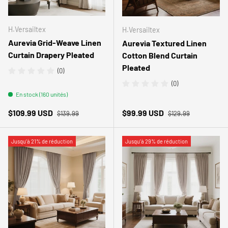
H.Versailtex
H.Versailtex
Aurevia Grid-Weave Linen
Aurevia Textured Linen
Curtain Drapery Pleated
Cotton Blend Curtain
Pleated
(0)
(0)
En stock (160 unités)
Prix habituel
Prix habituel
Prix soldé
Prix soldé
$109.99 USD
$99.99 USD
$139.99
$129.99
Jusqu’à 21% de réduction
Jusqu’à 29% de réduction