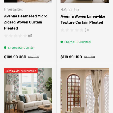
H.Versailtex
H.Versailtex
Avenna Heathered Micro
Avenna Woven Linen-like
Zigzag Woven Curtain
Texture Curtain Pleated
Pleated
(0)
(0)
En stock (240 unités)
En stock (240 unités)
Prix habituel
Prix habituel
Prix soldé
Prix soldé
$109.99 USD
$119.99 USD
$139.99
$169.99
Jusqu’à 31% de réduction