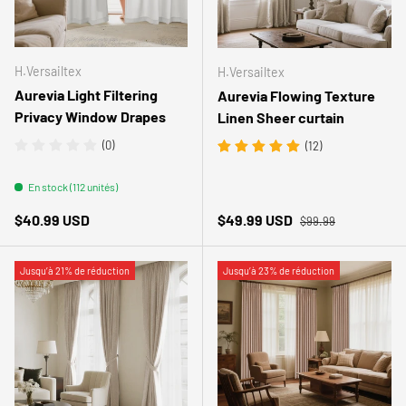
H.Versailtex
H.Versailtex
Aurevia Light Filtering
Aurevia Flowing Texture
Privacy Window Drapes
Linen Sheer curtain
(0)
(12)
En stock (112 unités)
Prix habituel
Prix habituel
Prix soldé
$40.99 USD
$49.99 USD
$99.99
Jusqu’à 21% de réduction
Jusqu’à 23% de réduction