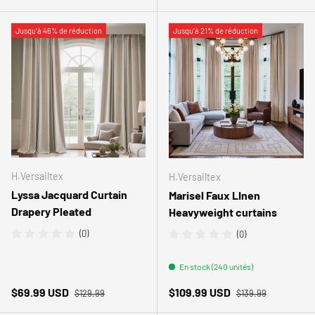
Jusqu’à 46% de réduction
Jusqu’à 21% de réduction
H.Versailtex
H.Versailtex
Lyssa Jacquard Curtain
Marisel Faux LInen
Drapery Pleated
Heavyweight curtains
(0)
(0)
En stock (240 unités)
Prix habituel
Prix habituel
Prix soldé
Prix soldé
$69.99 USD
$109.99 USD
$129.99
$139.99