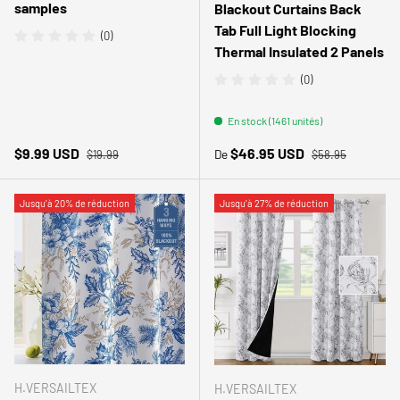
samples
Blackout Curtains Back
Tab Full Light Blocking
(0)
Thermal Insulated 2 Panels
(0)
En stock (1461 unités)
Prix habituel
Prix habituel
Prix soldé
Prix soldé
$9.99 USD
$46.95 USD
De
$19.99
$58.95
Jusqu’à 20% de réduction
Jusqu’à 27% de réduction
H.VERSAILTEX
H.VERSAILTEX