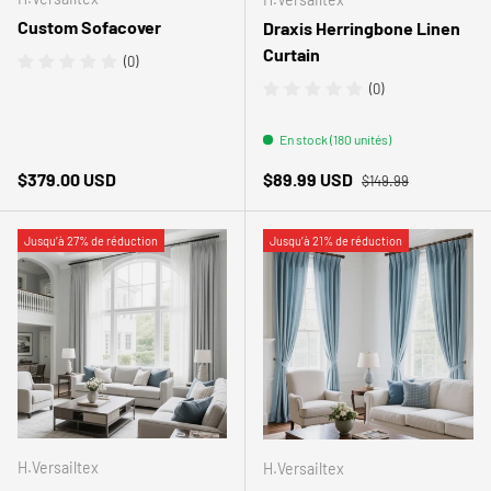
Custom Sofacover
Draxis Herringbone Linen
Curtain
(0)
(0)
En stock (180 unités)
Prix habituel
Prix habituel
Prix soldé
$379.00 USD
$89.99 USD
$149.99
Jusqu’à 27% de réduction
Jusqu’à 21% de réduction
H.Versailtex
H.Versailtex