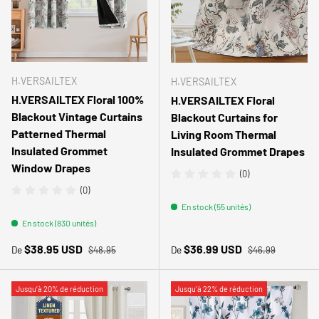
H.VERSAILTEX
H.VERSAILTEX
H.VERSAILTEX Floral 100%
H.VERSAILTEX Floral
Blackout Vintage Curtains
Blackout Curtains for
Patterned Thermal
Living Room Thermal
Insulated Grommet
Insulated Grommet Drapes
Window Drapes
(0)
(0)
En stock (55 unités)
En stock (830 unités)
Prix habituel
Prix habituel
Prix soldé
Prix soldé
$38.95 USD
$36.99 USD
De
De
$48.95
$46.99
Jusqu’à 20% de réduction
Jusqu’à 22% de réduction