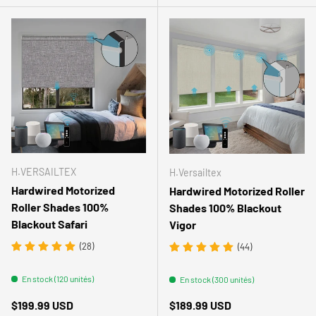
H.VERSAILTEX
H.Versailtex
Hardwired Motorized
Hardwired Motorized Roller
Roller Shades 100%
Shades 100% Blackout
Blackout Safari
Vigor
(28)
(44)
En stock (120 unités)
En stock (300 unités)
Prix habituel
Prix habituel
$199.99 USD
$189.99 USD