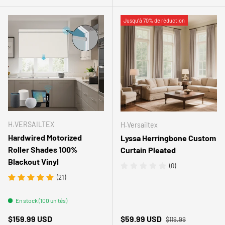
Jusqu’à 70% de réduction
H.VERSAILTEX
H.Versailtex
Hardwired Motorized
Lyssa Herringbone Custom
Roller Shades 100%
Curtain Pleated
Blackout Vinyl
(0)
(21)
En stock (100 unités)
Prix habituel
Prix habituel
Prix soldé
$159.99 USD
$59.99 USD
$119.99